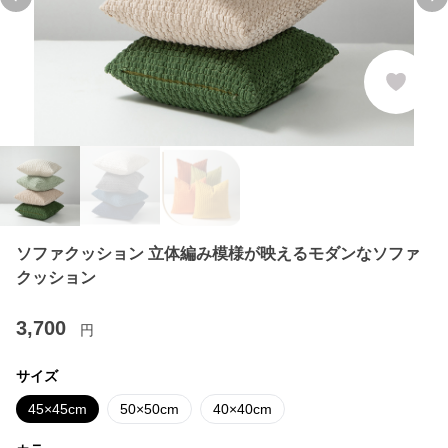
Previous slide
Ne
ソファクッション 立体編み模様が映えるモダンなソファ
クッション
3,700
円
サイズ
45×45cm
50×50cm
40×40cm