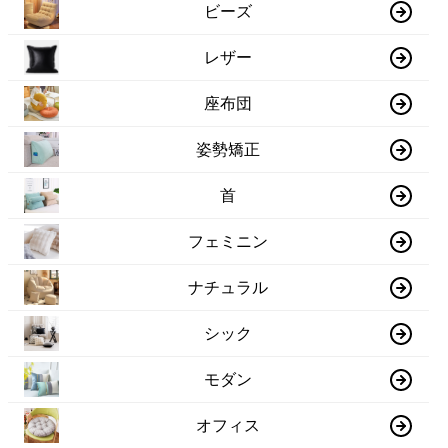
ビーズ
レザー
座布団
姿勢矯正
首
フェミニン
ナチュラル
シック
モダン
オフィス