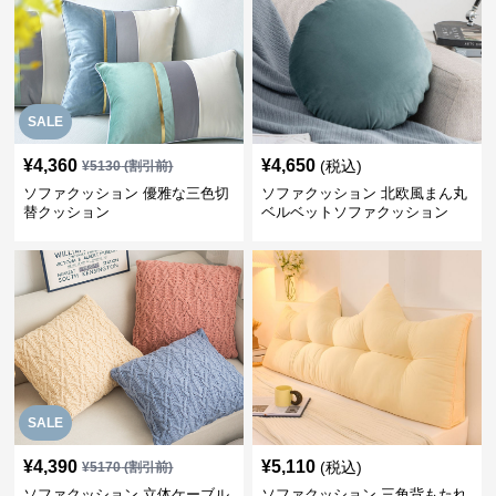
SALE
¥
4,360
¥
4,650
(税込)
¥
5130
(割引前)
ソファクッション 優雅な三色切
ソファクッション 北欧風まん丸
替クッション
ベルベットソファクッション
SALE
¥
4,390
¥
5,110
(税込)
¥
5170
(割引前)
ソファクッション 立体ケーブル
ソファクッション 三角背もたれ