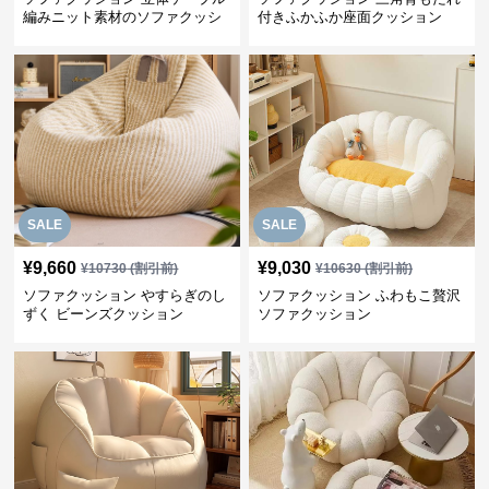
編みニット素材のソファクッシ
付きふかふか座面クッション
ョン
SALE
SALE
¥
9,660
¥
9,030
¥
10730
(割引前)
¥
10630
(割引前)
ソファクッション やすらぎのし
ソファクッション ふわもこ贅沢
ずく ビーンズクッション
ソファクッション