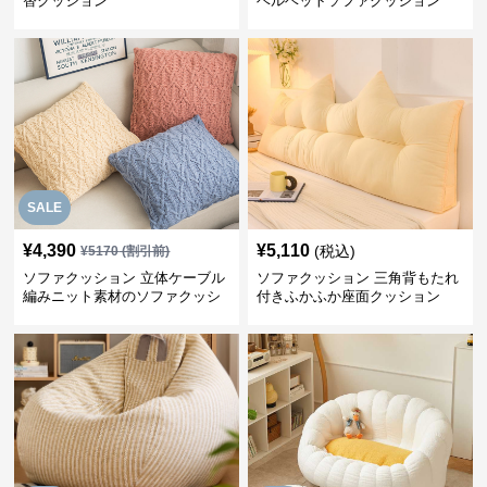
替クッション
ベルベットソファクッション
SALE
¥
4,390
¥
5,110
(税込)
¥
5170
(割引前)
ソファクッション 立体ケーブル
ソファクッション 三角背もたれ
編みニット素材のソファクッシ
付きふかふか座面クッション
ョン