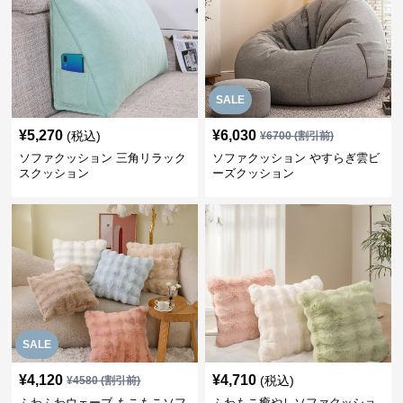
SALE
¥
5,270
¥
6,030
(税込)
¥
6700
(割引前)
ソファクッション 三角リラック
ソファクッション やすらぎ雲ビ
スクッション
ーズクッション
SALE
¥
4,120
¥
4,710
(税込)
¥
4580
(割引前)
ふわふわウェーブ もこもこソフ
ふわもこ癒やしソファクッショ