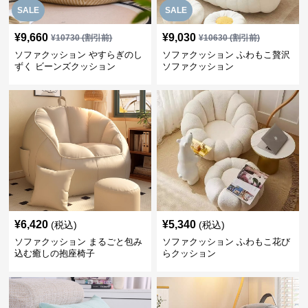
SALE
SALE
¥
9,660
¥
9,030
¥
10730
(割引前)
¥
10630
(割引前)
ソファクッション やすらぎのし
ソファクッション ふわもこ贅沢
ずく ビーンズクッション
ソファクッション
¥
6,420
¥
5,340
(税込)
(税込)
ソファクッション まるごと包み
ソファクッション ふわもこ花び
込む癒しの抱座椅子
らクッション