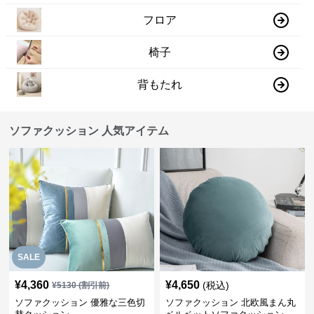
フロア
椅子
背もたれ
ソファクッション 人気アイテム
SALE
¥
4,360
¥
4,650
(税込)
¥
5130
(割引前)
ソファクッション 優雅な三色切
ソファクッション 北欧風まん丸