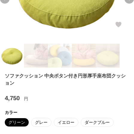
Previous slide
Ne
ソファクッション 中央ボタン付き円形厚手座布団クッシ
ョン
4,750
円
カラー
グリーン
グレー
イエロー
ダークブルー