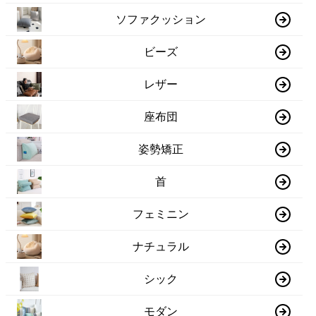
ソファクッション
ビーズ
レザー
座布団
姿勢矯正
首
フェミニン
ナチュラル
シック
モダン