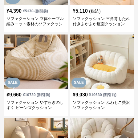
¥
4,390
¥
5,110
(税込)
¥
5170
(割引前)
ソファクッション 立体ケーブル
ソファクッション 三角背もたれ
編みニット素材のソファクッシ
付きふかふか座面クッション
ョン
SALE
SALE
¥
9,660
¥
9,030
¥
10730
(割引前)
¥
10630
(割引前)
ソファクッション やすらぎのし
ソファクッション ふわもこ贅沢
ずく ビーンズクッション
ソファクッション