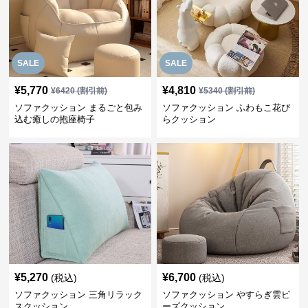
SALE
SALE
¥
5,770
¥
4,810
¥
6420
(割引前)
¥
5340
(割引前)
ソファクッション まるごと包み
ソファクッション ふわもこ花び
込む癒しの抱座椅子
らクッション
¥
5,270
¥
6,700
(税込)
(税込)
ソファクッション 三角リラック
ソファクッション やすらぎ雲ビ
スクッション
ーズクッション