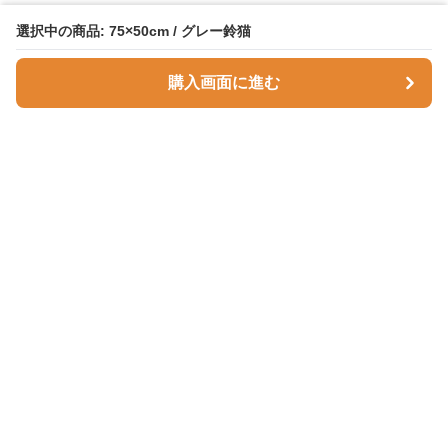
選択中の商品: 75×50cm / グレー鈴猫
購入画面に進む
Comfortnest
について
会社概要