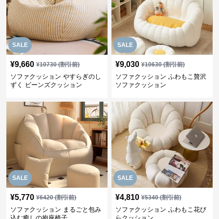
SALE
SALE
¥
9,660
¥
9,030
¥
10730
(割引前)
¥
10630
(割引前)
ソファクッション やすらぎのし
ソファクッション ふわもこ贅沢
ずく ビーンズクッション
ソファクッション
SALE
SALE
¥
5,770
¥
4,810
¥
6420
(割引前)
¥
5340
(割引前)
ソファクッション まるごと包み
ソファクッション ふわもこ花び
込む癒しの抱座椅子
らクッション