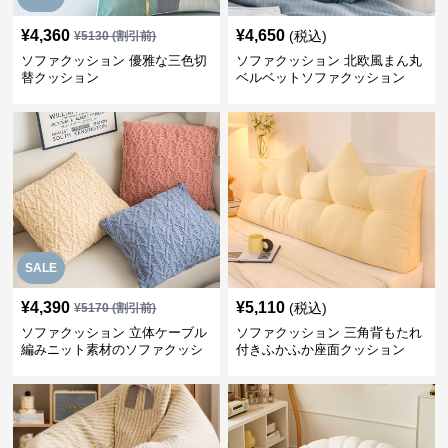
¥
4,360
¥
4,650
(税込)
¥
5130
(割引前)
ソファクッション 優雅な三色切
ソファクッション 北欧風まん丸
替クッション
ベルベットソファクッション
SALE
¥
4,390
¥
5,110
(税込)
¥
5170
(割引前)
ソファクッション 立体ケーブル
ソファクッション 三角背もたれ
編みニット素材のソファクッシ
付きふかふか座面クッション
ョン