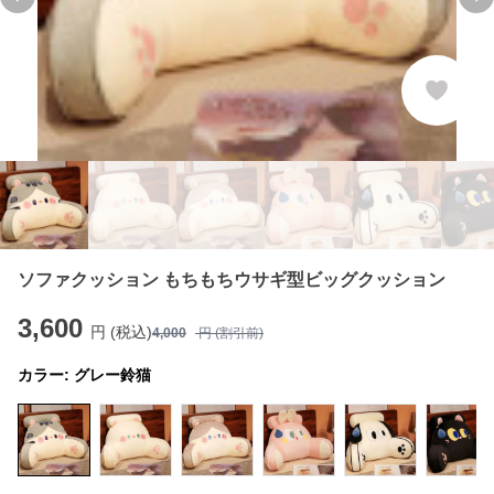
Previous slide
Ne
ソファクッション もちもちウサギ型ビッグクッション
3,600
円 (税込)
4,000
円 (割引前)
カラー:
グレー鈴猫