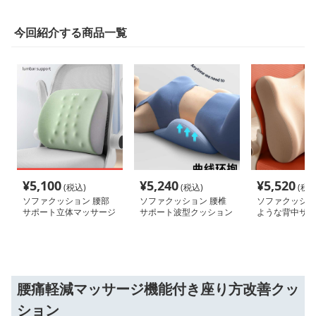
今回紹介する商品一覧
¥
5,100
¥
5,240
¥
5,520
(税込)
(税込)
(税込
ソファクッション 腰部
ソファクッション 腰椎
ソファクッショ
サポート立体マッサージ
サポート波型クッション
ような背中サポ
クッション
ション
腰痛軽減マッサージ機能付き座り方改善クッ
ション