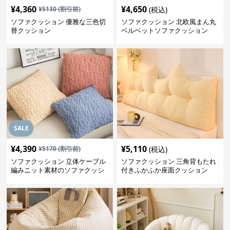
¥
4,360
¥
4,650
¥
5130
(割引前)
(税込)
ソファクッション 優雅な三色切
ソファクッション 北欧風まん丸
替クッション
ベルベットソファクッション
SALE
¥
4,390
¥
5,110
¥
5170
(割引前)
(税込)
ソファクッション 立体ケーブル
ソファクッション 三角背もたれ
編みニット素材のソファクッシ
付きふかふか座面クッション
ョン