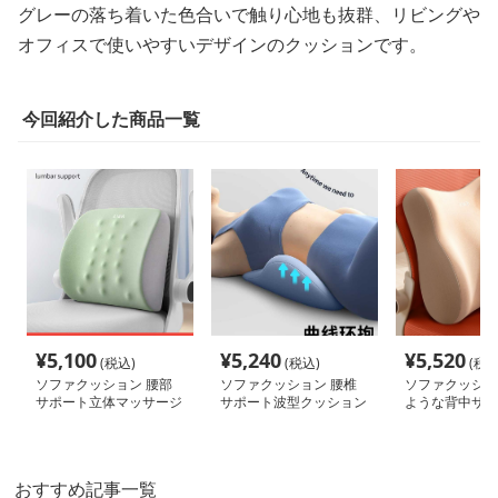
グレーの落ち着いた色合いで触り心地も抜群、リビングや
オフィスで使いやすいデザインのクッションです。
今回紹介した商品一覧
¥
5,100
¥
5,240
¥
5,520
(税込)
(税込)
(税込
ソファクッション 腰部
ソファクッション 腰椎
ソファクッショ
サポート立体マッサージ
サポート波型クッション
ような背中サポ
クッション
ション
おすすめ記事一覧