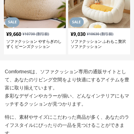
SALE
SALE
¥
9,660
¥
9,030
¥
10730
(割引前)
¥
10630
(割引前)
ソファクッション やすらぎのし
ソファクッション ふわもこ贅沢
ずく ビーンズクッション
ソファクッション
Comfortnestは、ソファクッション専用の通販サイトとし
て、あなたのリビング空間をより快適にするアイテムを豊
富に取り揃えています。
多彩なデザインやカラーが揃い、どんなインテリアにもマ
ッチするクッションが見つかります。
特に、素材やサイズにこだわった商品が多く、あなたのラ
イフスタイルにぴったりの一品を見つけることができま
す。