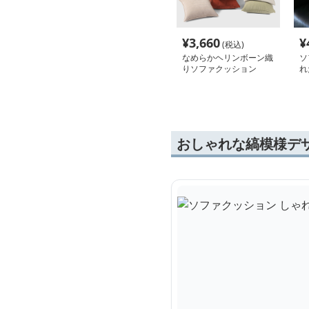
¥
3,660
¥
(税込)
なめらかヘリンボーン織
ソ
りソファクッション
れ
飾
おしゃれな縞模様デ