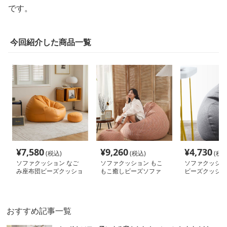
です。
今回紹介した商品一覧
¥
7,580
¥
9,260
¥
4,730
(税込)
(税込)
(税込
ソファクッション なご
ソファクッション もこ
ソファクッショ
み座布団ビーズクッショ
もこ癒しビーズソファ
ビーズクッショ
ン
けソファ
おすすめ記事一覧