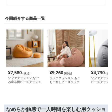
今回紹介する商品一覧
¥
7,580
¥
9,260
¥
4,730
(税込)
(税込)
(税込
ソファクッション なご
ソファクッション もこ
ソファクッショ
み座布団ビーズクッショ
もこ癒しビーズソファ
ビーズクッショ
ン
けソファ
なめらか触感で一人時間を楽しむ用クッショ