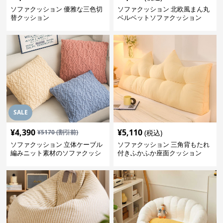
ソファクッション 優雅な三色切
ソファクッション 北欧風まん丸
替クッション
ベルベットソファクッション
SALE
¥
4,390
¥
5,110
¥
5170
(割引前)
(税込)
ソファクッション 立体ケーブル
ソファクッション 三角背もたれ
編みニット素材のソファクッシ
付きふかふか座面クッション
ョン