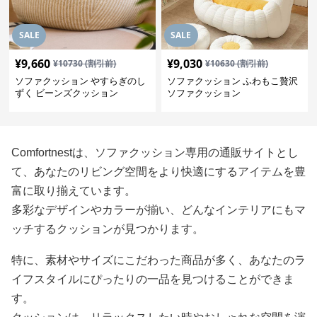
SALE
SALE
¥
9,660
¥
9,030
¥
10730
(割引前)
¥
10630
(割引前)
ソファクッション やすらぎのし
ソファクッション ふわもこ贅沢
ずく ビーンズクッション
ソファクッション
Comfortnestは、ソファクッション専用の通販サイトとし
て、あなたのリビング空間をより快適にするアイテムを豊
富に取り揃えています。
多彩なデザインやカラーが揃い、どんなインテリアにもマ
ッチするクッションが見つかります。
特に、素材やサイズにこだわった商品が多く、あなたのラ
イフスタイルにぴったりの一品を見つけることができま
す。