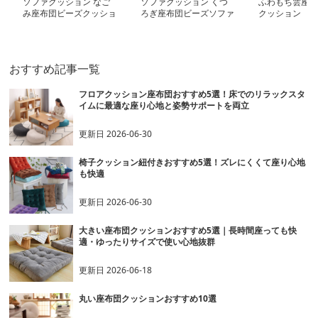
ソファクッション なご
ソファクッション くつ
ふわもち雲座布
み座布団ビーズクッショ
ろぎ座布団ビーズソファ
クッション
ン
おすすめ記事一覧
フロアクッション座布団おすすめ5選！床でのリラックスタ
イムに最適な座り心地と姿勢サポートを両立
更新日
2026-06-30
椅子クッション紐付きおすすめ5選！ズレにくくて座り心地
も快適
更新日
2026-06-30
大きい座布団クッションおすすめ5選｜長時間座っても快
適・ゆったりサイズで使い心地抜群
更新日
2026-06-18
丸い座布団クッションおすすめ10選