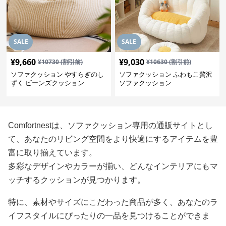
SALE
SALE
¥
9,660
¥
9,030
¥
10730
(割引前)
¥
10630
(割引前)
ソファクッション やすらぎのし
ソファクッション ふわもこ贅沢
ずく ビーンズクッション
ソファクッション
Comfortnestは、ソファクッション専用の通販サイトとし
て、あなたのリビング空間をより快適にするアイテムを豊
富に取り揃えています。
多彩なデザインやカラーが揃い、どんなインテリアにもマ
ッチするクッションが見つかります。
特に、素材やサイズにこだわった商品が多く、あなたのラ
イフスタイルにぴったりの一品を見つけることができま