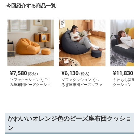
今回紹介する商品一覧
¥
7,580
¥
6,130
¥
11,830
(税込)
(税込)
(税
ソファクッション なご
ソファクッション くつ
ふわもち雲座布
み座布団ビーズクッショ
ろぎ座布団ビーズソファ
クッション
ン
かわいいオレンジ色のビーズ座布団クッショ
ン