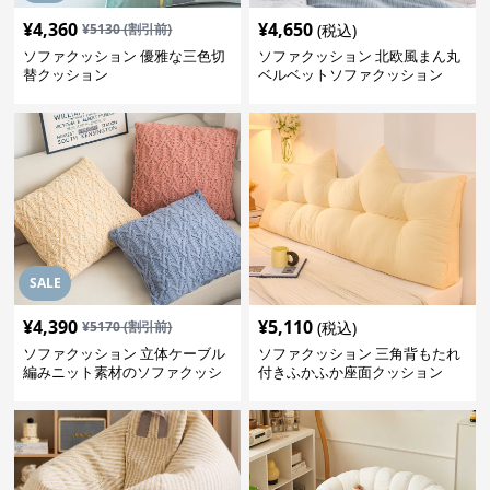
¥
4,360
¥
4,650
¥
5130
(割引前)
(税込)
ソファクッション 優雅な三色切
ソファクッション 北欧風まん丸
替クッション
ベルベットソファクッション
SALE
¥
4,390
¥
5,110
¥
5170
(割引前)
(税込)
ソファクッション 立体ケーブル
ソファクッション 三角背もたれ
編みニット素材のソファクッシ
付きふかふか座面クッション
ョン