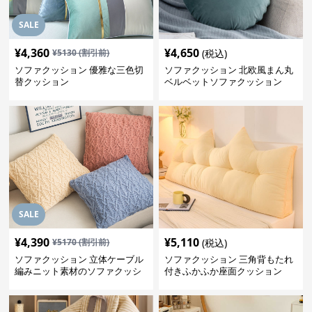
SALE
¥
4,360
¥
4,650
¥
5130
(割引前)
(税込)
ソファクッション 優雅な三色切
ソファクッション 北欧風まん丸
替クッション
ベルベットソファクッション
SALE
¥
4,390
¥
5,110
¥
5170
(割引前)
(税込)
ソファクッション 立体ケーブル
ソファクッション 三角背もたれ
編みニット素材のソファクッシ
付きふかふか座面クッション
ョン