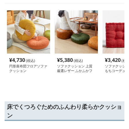
¥
4,730
¥
5,380
¥
3,420
(税込)
(税込)
(税込
円形座布団フロアソファ
ソファクッション 上質
ソファクッショ
クッション
厳選レザー ふかふかフ
もちコーデュロ
ロアクッション
床でくつろぐためのふんわり柔らかクッショ
ン