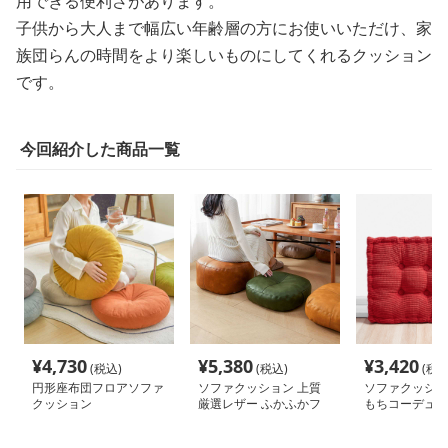
用できる便利さがあります。
子供から大人まで幅広い年齢層の方にお使いいただけ、家
族団らんの時間をより楽しいものにしてくれるクッション
です。
今回紹介した商品一覧
¥
4,730
¥
5,380
¥
3,420
(税込)
(税込)
(税込
円形座布団フロアソファ
ソファクッション 上質
ソファクッショ
クッション
厳選レザー ふかふかフ
もちコーデュロ
ロアクッション