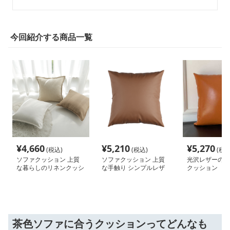
今回紹介する商品一覧
¥
4,660
¥
5,210
¥
5,270
(税込)
(税込)
(税込
ソファクッション 上質
ソファクッション 上質
光沢レザーの高
な暮らしのリネンクッシ
な手触り シンプルレザ
クッション
ョン
ークッション
茶色ソファに合うクッションってどんなも