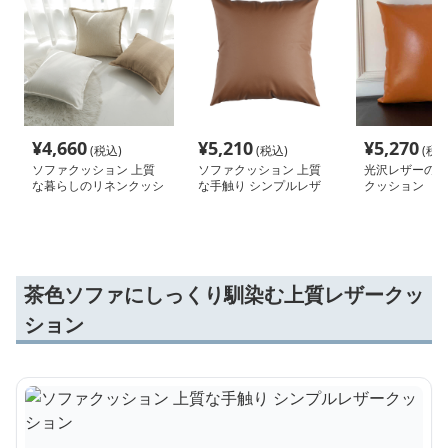
¥
4,660
¥
5,210
¥
5,270
(税込)
(税込)
(税込
ソファクッション 上質
ソファクッション 上質
光沢レザーの高
な暮らしのリネンクッシ
な手触り シンプルレザ
クッション
ョン
ークッション
茶色ソファにしっくり馴染む上質レザークッ
ション