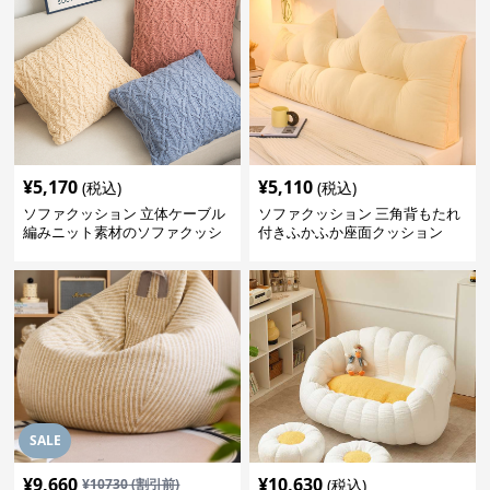
¥
5,170
¥
5,110
(税込)
(税込)
ソファクッション 立体ケーブル
ソファクッション 三角背もたれ
編みニット素材のソファクッシ
付きふかふか座面クッション
ョン
SALE
¥
9,660
¥
10,630
¥
10730
(割引前)
(税込)