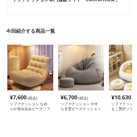
今回紹介する商品一覧
¥
7,600
¥
6,700
¥
10,630
(税込)
(税込)
(税
ソファクッション なめ
ソファクッション やす
ソファクッショ
らか包み込みビーズソフ
らぎ雲ビーズクッション
もこ贅沢ソファ
ァ
ン