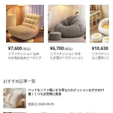
¥
7,600
¥
6,700
¥
10,630
(税込)
(税込)
(税
ソファクッション なめ
ソファクッション やす
ソファクッショ
らか包み込みビーズソフ
らぎ雲ビーズクッション
もこ贅沢ソファ
ァ
ン
おすすめ記事一覧
ベッドをソファ風にする背もたれクッションおすすめ11
選！くつろぎ空間に変身
更新日
2026-08-05