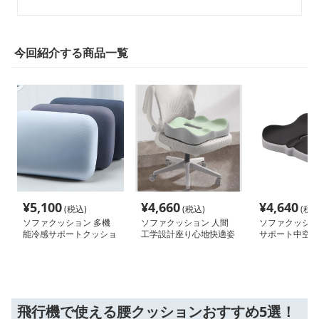
今回紹介する商品一覧
¥
5,100
¥
4,660
¥
4,640
(税込)
(税込)
(税込
ソファクッション 多機
ソファクッション 人間
ソファクッショ
能冷感サポートクッショ
工学設計座り心地快適姿
サポート中空設
ン
勢サポートクッション
クッション
飛行機で使える腰クッションおすすめ5選！