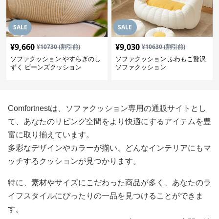
SALE
SALE
¥
9,660
¥
9,030
¥
10730
(割引前)
¥
10630
(割引前)
ソファクッション やすらぎのし
ソファクッション ふわもこ贅沢
ずく ビーンズクッション
ソファクッション
Comfortnestは、ソファクッション専用の通販サイトとし
て、あなたのリビング空間をより快適にするアイテムを豊
富に取り揃えています。
多彩なデザインやカラーが揃い、どんなインテリアにもマ
ッチするクッションが見つかります。
特に、素材やサイズにこだわった商品が多く、あなたのラ
イフスタイルにぴったりの一品を見つけることができま
す。