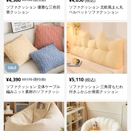
(税込)
ソファクッション 優雅な三色切
ソファクッション 北欧風まん丸
替クッション
ベルベットソファクッション
SALE
¥
4,390
¥
5,110
¥
5170
(割引前)
(税込)
ソファクッション 立体ケーブル
ソファクッション 三角背もたれ
編みニット素材のソファクッシ
付きふかふか座面クッション
ョン