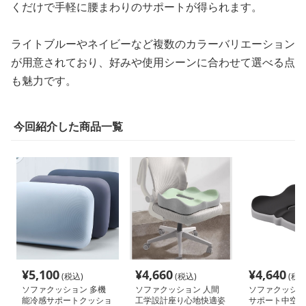
くだけで手軽に腰まわりのサポートが得られます。
ライトブルーやネイビーなど複数のカラーバリエーション
が用意されており、好みや使用シーンに合わせて選べる点
も魅力です。
今回紹介した商品一覧
¥
5,100
¥
4,660
¥
4,640
(税込)
(税込)
(税込
ソファクッション 多機
ソファクッション 人間
ソファクッショ
能冷感サポートクッショ
工学設計座り心地快適姿
サポート中空設