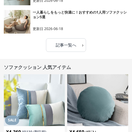
更新日
2026-06-18
一人暮らしをもっと快適に！おすすめの1人用ソファクッシ
ョン5選
更新日
2026-06-18
›
記事一覧へ
ソファクッション 人気アイテム
SALE
¥
4,360
¥
4,650
¥
5130
(割引前)